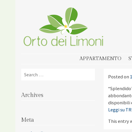
ORTO DEI LIMONI
SKIP TO CONTENT
APPARTAMENTO
S
Search
Posted on
“Splendido”
Archives
abbondante, 
disponibili 
Leggi su T
Meta
This entry 