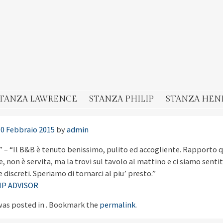
TANZA LAWRENCE
STANZA PHILIP
STANZA HEN
10 Febbraio 2015
by
admin
 – “Il B&B è tenuto benissimo, pulito ed accogliente. Rapporto q
non è servita, ma la trovi sul tavolo al mattino e ci siamo sentiti
e discreti. Speriamo di tornarci al piu’ presto.”
RIP ADVISOR
was posted in . Bookmark the
permalink
.