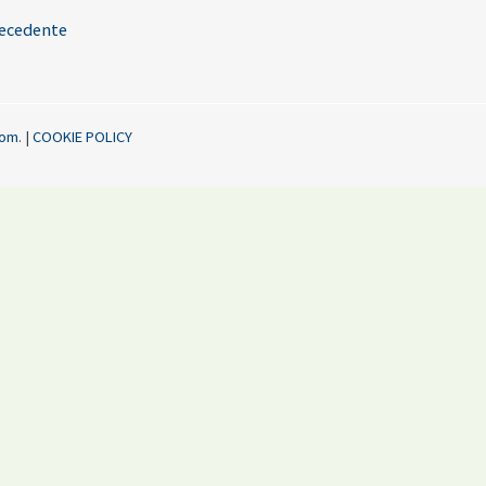
recedente
igation
com
.
|
COOKIE POLICY