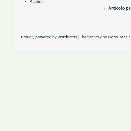
Accedi
←
Articolo p
Post nav
Proudly powered by WordPress
|
Theme: Stay by
WordPress.