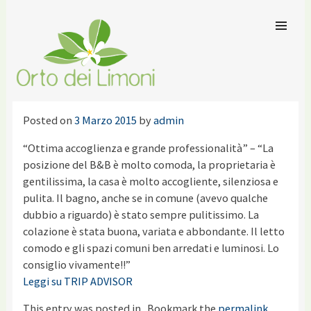
SKIP TO
CONTENT
Men
ORTO DEI LIMONI
Posted on
3 Marzo 2015
by
admin
“Ottima accoglienza e grande professionalità” – “La
posizione del B&B è molto comoda, la proprietaria è
gentilissima, la casa è molto accogliente, silenziosa e
pulita. Il bagno, anche se in comune (avevo qualche
dubbio a riguardo) è stato sempre pulitissimo. La
colazione è stata buona, variata e abbondante. Il letto
comodo e gli spazi comuni ben arredati e luminosi. Lo
consiglio vivamente!!”
Leggi su TRIP ADVISOR
This entry was posted in . Bookmark the
permalink
.